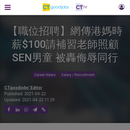
【職位招聘】網傳港媽時
薪$100請補習老師照顧
SEN男童 被轟侮辱同行
Career News
Salary / Recruitment
CTgoodjobs' Editor
Published:
2021-04-22
Updated:
2021-04-22 11:29