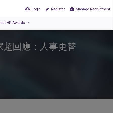
Login
Register
Manage Recruitment
est HR Awards
家超回應：人事更替