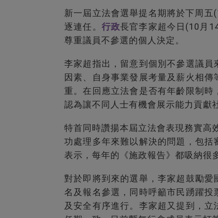
新一屆立法會選舉提名期將於下周五(
逐連任。
行政
長官李家超今日(10月
尊重議員不參選的個人決定。
李家超指出，留意到個別不參選議員
因素、自身事業發展考量及薪火相傳
重。在回應立法會是否有年齡限制時
認為讓不同人士有機會展示能力貢獻
特首同時讚揚本屆立法會表現務實高效
功處理多年來難以解決的問題，包括
表示，每年的《施政報告》都吸納很
對於即將到來的選舉，李家超鼓勵愛
名及報名參選，同時呼籲市民踴躍投
及安全有序進行。李家超又提到，立