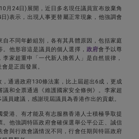
10月24日)展開，近日多名現任議員宣布放棄角
14日)表示，出現人事更替屬正常現象，他強調會
來自不同年齡組別，各有其具體原因，包括家庭
等。他形容這是議員的個人選擇，
政府
會予以尊
，李家超重申「一代新人換舊人」是自然規律，
社會是正面發展。
，通過政府130條法案，比上屆超出6成，更成
審議和全票通過《維護國家安全條例》。李家超
多議員建議，感謝現屆議員為香港作出的貢獻。
國愛港、有才能及有志服務香港人士積極爭取提
票。他強調特區政府會確保選舉公平公正、誠信
法會與行政會議情況不同，行會任期與特區政府