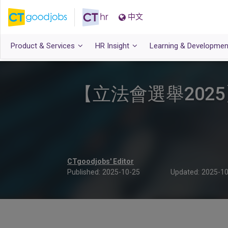
中文
Product & Services
HR Insight
Learning & Developmen
【立法會選舉20
CTgoodjobs' Editor
Published:
2025-10-25
Updated:
2025-10