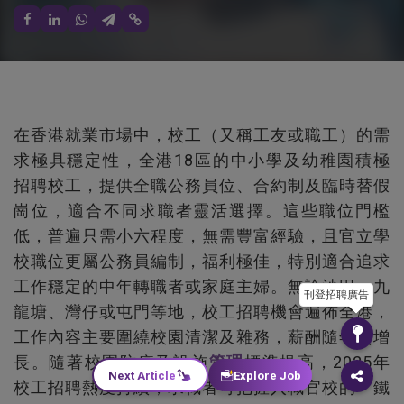
在香港就業市場中，校工（又稱工友或職工）的需
求極具穩定性，全港18區的中小學及幼稚園積極
招聘校工，提供全職公務員位、合約制及臨時替假
崗位，適合不同求職者靈活選擇。這些職位門檻
低，普遍只需小六程度，無需豐富經驗，且官立學
校職位更屬公務員編制，福利極佳，特別適合追求
工作穩定的中年轉職者或家庭主婦。無論沙田、九
刊登招聘廣告
龍塘、灣仔或屯門等地，校工招聘機會遍佈全港，
工作內容主要圍繞校園清潔及雜務，薪酬隨年資增
長。隨著校園防疫及設施
管理
標準提高，2025年
Next Article
Explore Job
校工招聘熱度持續，求職者可把握入職官校的「鐵