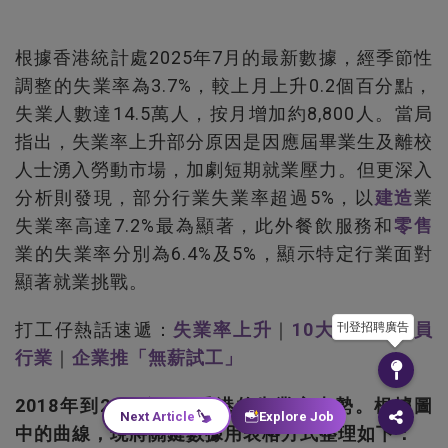
根據香港統計處2025年7月的最新數據，經季節性
調整的失業率為3.7%，較上月上升0.2個百分點，
失業人數達14.5萬人，按月增加約8,800人。當局
指出，失業率上升部分原因是因應屆畢業生及離校
人士湧入勞動市場，加劇短期就業壓力。但更深入
分析則發現，部分行業失業率超過5%，以
建造
業
失業率高達7.2%最為顯著，此外餐飲服務和
零售
業的失業率分別為6.4%及5%，顯示特定行業面對
顯著就業挑戰。
打工仔熱話速遞：
失業率上升
｜
10大不易被裁員
刊登招聘廣告
行業
｜
企業推「無薪試工」
2018年到2025年7月香港的失業率走勢。根據圖
Next Article
Explore Job
中的曲線，現將關鍵數據用表格方式整理如下：