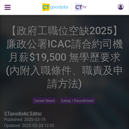
【政府工職位空缺2025】
廉政公署ICAC請合約司機
月薪$19,500 無學歷要求
(內附入職條件、職責及申
請方法)
Career News
Salary / Recruitment
CTgoodjobs' Editor
Published:
2025-03-19
Updated:
2025-03-24 12:00