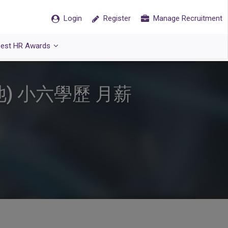
Login
Register
Manage Recruitment
est HR Awards
) 小六學歷 月薪