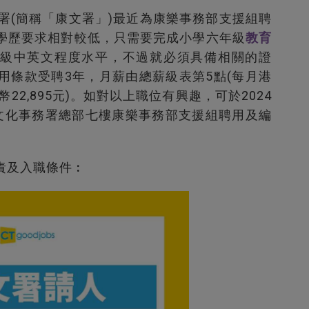
署(簡稱「康文署」)最近為康樂事務部支援組聘
，學歷要求相對較低，只需要完成小學六年級
教育
級中英文程度水平，不過就必須具備相關的證
試用條款受聘3年，月薪由總薪級表第5點(每月港
港幣22,895元)。如對以上職位有興趣，可於2024
及文化事務署總部七樓康樂事務部支援組聘用及編
職責及入職條件︰