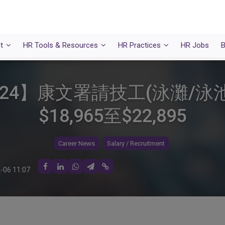
t
HR Tools & Resources
HR Practices
HR Jobs
B
24】康文署請技工(泳灘/泳池
$18,965至$22,895
Career News
Salary / Recruitment
-06 11:07