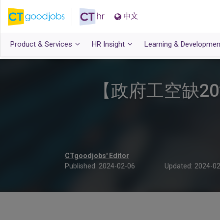
中文
Product & Services
HR Insight
Learning & Developmen
【政府工空缺20
CTgoodjobs' Editor
Published:
2024-02-06
Updated:
2024-02