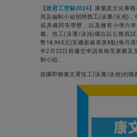
【
政府工空缺2024
】康樂及文化事務
用及編制小組招聘
技工
(泳灘/泳池)
或具備同等學歷，以及擁有小學六年
書。技工(泳灘/泳池)職位以公務員
幣18,965元)至總薪級表第8點(每月
年2月22日前遞交申請表格至康樂
制小組。
按圖即睇康文署技工(泳灘/泳池)的