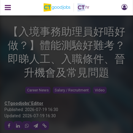
【入境事務助理員好唔好
做？】體能測驗好難考？
即睇人工、入職條件、晉
升機會及常見問題
Career News
Salary / Recruitment
Video
CTgoodjobs' Editor
Published:
2026-07-19 16:30
Updated:
2026-07-19 16:30