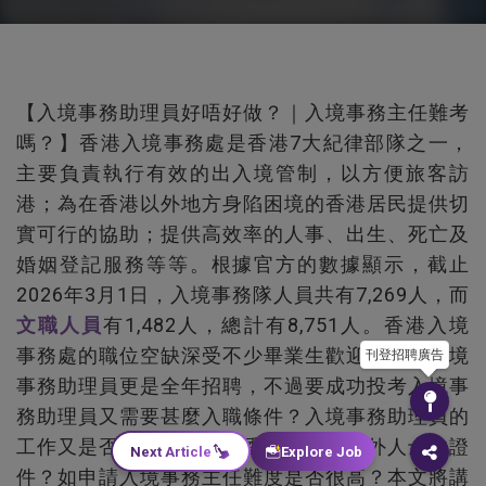
【入境事務助理員好唔好做？｜入境事務主任難考
嗎？】香港入境事務處是香港7大紀律部隊之一，
主要負責執行有效的出入境管制，以方便旅客訪
港；為在香港以外地方身陷困境的香港居民提供切
實可行的協助；提供高效率的人事、出生、死亡及
婚姻登記服務等等。根據官方的數據顯示，截止
2026年3月1日，入境事務隊人員共有7,269人，而
文職人員
有1,482人，總計有8,751人。香港入境
事務處的職位空缺深受不少畢業生歡迎，當中入境
刊登招聘廣告
事務助理員更是全年招聘，不過要成功投考入境事
務助理員又需要甚麼入職條件？入境事務助理員的
工作又是否只在機場檢查香港居民或海外人士的證
Next Article
Explore Job
件？如申請入境事務主任難度是否很高？本文將講