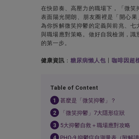
在快節奏、高壓力的職場下，「微笑
表面陽光開朗、朋友圈裡是「開心果」，
為你拆解微笑抑鬱的定義與前兆、七
與職場應對策略。做好自我檢測，識
的第一步。
健康資訊
：
糖尿病懶人包
丨
咖啡因超
Table of Content
1
甚麼是「微笑抑鬱」？
2
「微笑抑鬱」7大隱形症狀
3
5大抑鬱自救＋職場應對攻略
4
PHQ-9 抑鬱症自測量表（附解