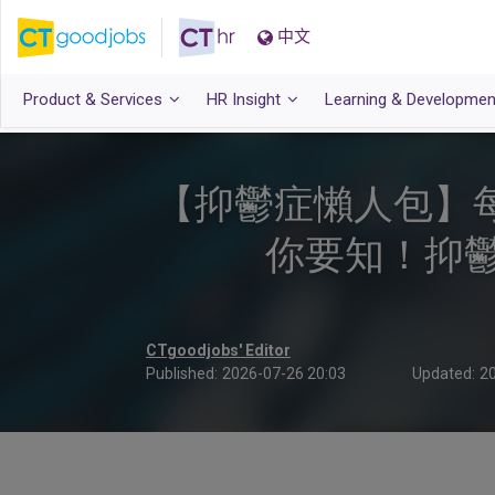
中文
Product & Services
HR Insight
Learning & Developmen
【抑鬱症懶人包】
你要知！抑
CTgoodjobs' Editor
Published:
2026-07-26 20:03
Updated:
20