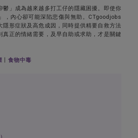
抑鬱」成為越來越多打工仔的隱藏困擾。即使你
內心卻可能深陷悲傷與無助。CTgoodjobs
大隱形症狀及高危成因，同時提供精要自救方法
別真正的情緒需要，及早自助或求助，才是關鍵
標
丨
食物中毒
讀）