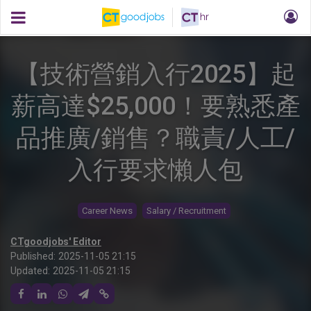
【技術營銷入行2025】起
薪高達$25,000！要熟悉產
品推廣/銷售？職責/人工/
入行要求懶人包
Career News
Salary / Recruitment
CTgoodjobs' Editor
Published:
2025-11-05 21:15
Updated:
2025-11-05 21:15