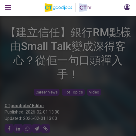
【建立信任】銀行RM點樣
由Small Talk變成深得客
心？從佢一句口頭禪入
手！
Career News
Hot Topics
Video
CTgoodjobs' Editor
Published:
2026-02-01 13:00
Updated:
2026-02-01 13:00