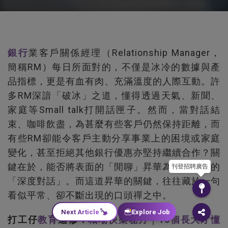
銀行
業客戶關係經理（Relationship Manager，
簡稱RM）每日所面對的，不僅是冰冷的數據與產
品指標，更是有血有肉、充滿溫度的人際互動。許
多RM深諳「破冰」之道，懂得透過天氣、新聞、
家庭等Small talk打開話匣子。然而，當對話結
束、咖啡飲盡，為甚麼有些客戶仍然保持距離，而
有些RM卻能令客戶主動分享事業上的困境或家庭
變化，甚至拒絕其他銀行優惠亦堅持繼續合作？關
鍵在於，能否將表面的「閒聊」昇華為觸動人心的
刊登招聘廣告
「深度對話」。而這道昇華的關鍵，往往藏於一句
看似平常、卻不斷出現的口頭禪之中。
Next Article
Explore Job
打工仔
教育
進修：
職場快樂秘方
｜
10個長大才懂