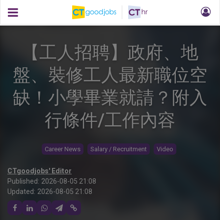
【工人招聘】政府、地
盤、裝修工人最新職位空
缺！小學畢業就請？附入
行條件/工作內容
Career News
Salary / Recruitment
Video
CTgoodjobs' Editor
Published:
2026-08-05 21:08
Updated:
2026-08-05 21:08