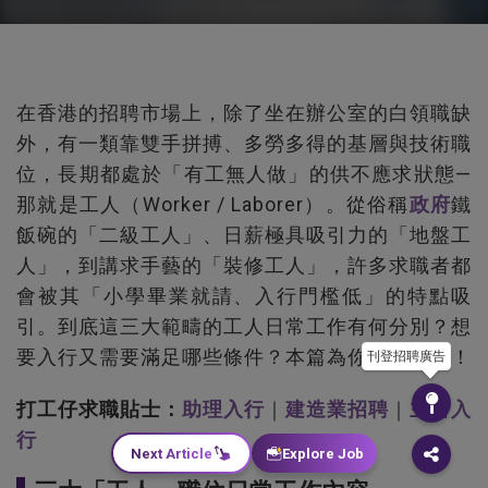
在香港的招聘市場上，除了坐在辦公室的白領職缺
外，有一類靠雙手拼搏、多勞多得的基層與技術職
位，長期都處於「有工無人做」的供不應求狀態—
那就是工人（Worker / Laborer）。從俗稱
政府
鐵
飯碗的「二級工人」、日薪極具吸引力的「地盤工
人」，到講求手藝的「裝修工人」，許多求職者都
會被其「小學畢業就請、入行門檻低」的特點吸
引。到底這三大範疇的工人日常工作有何分別？想
要入行又需要滿足哪些條件？本篇為你全面拆解！
刊登招聘廣告
打工仔求職貼士：
助理入行
｜
建造業招聘
｜
主管入
行
Next Article
Explore Job