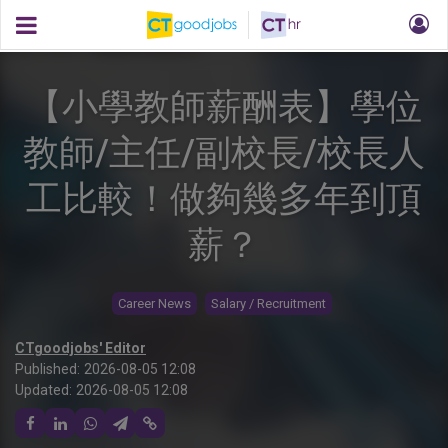
【小學教師薪酬表】學位
教師/主任/副校長/校長人
工比較！做夠幾多年到頂
薪？
Career News
Salary / Recruitment
CTgoodjobs' Editor
Published:
2026-08-05 12:08
Updated:
2026-08-05 12:08