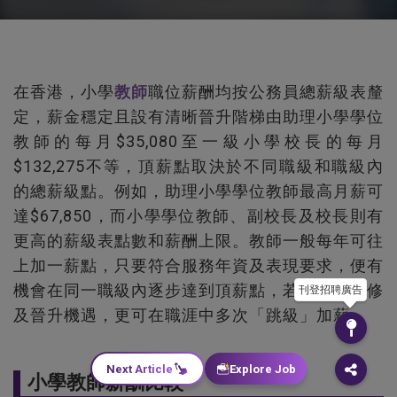
在香港，小學
教師
職位薪酬均按公務員總薪級表釐
定，薪金穩定且設有清晰晉升階梯由助理小學學位
教師的每月$35,080至一級小學校長的每月
$132,275不等，頂薪點取決於不同職級和職級內
的總薪級點。例如，助理小學學位教師最高月薪可
達$67,850，而小學學位教師、副校長及校長則有
更高的薪級表點數和薪酬上限。教師一般每年可往
上加一薪點，只要符合服務年資及表現要求，便有
機會在同一職級內逐步達到頂薪點，若能把握進修
刊登招聘廣告
及晉升機遇，更可在職涯中多次「跳級」加薪。
Next Article
Explore Job
小學教師薪酬比較