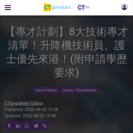
【專才計劃】8大技術專才
清單！升降機技術員、護
士優先來港！(附申請學歷
要求)
Career News
Salary / Recruitment
CTgoodjobs' Editor
Published:
2026-08-05 19:38
Updated:
2026-08-05 19:38