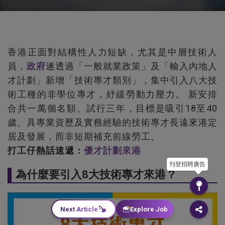
香港正面對結構性人力短缺，尤其是中層技術人
員，
政府
遂透過「一般就業政策」及「輸入內地人
才計劃」新增「技術專才類別」，集中引入八大技
術工種的非學位專才，紓緩勞動力壓力。 新安排
合共一萬個名額、試行三年，目標是吸引18至40
歲、具專業資歷及實務經驗的技術專才長遠來港定
居及發展，而非短期補充前線勞工。
打工仔熱話速遞：
優才計劃來港
刊登招聘廣告
為什麼要引入8大技術專才來港？
Next Article
Explore Job