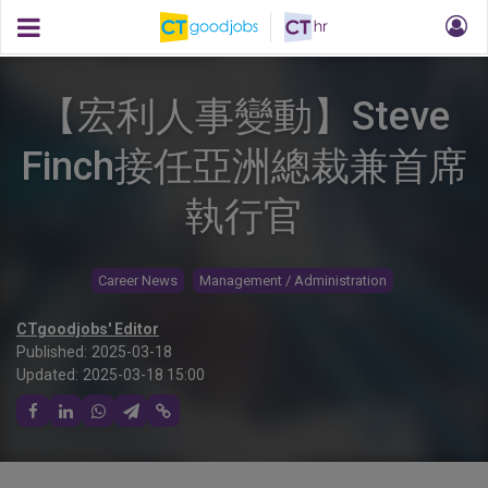
【宏利人事變動】Steve
Finch接任亞洲總裁兼首席
執行官
Career News
Management / Administration
CTgoodjobs' Editor
Published:
2025-03-18
Updated:
2025-03-18 15:00