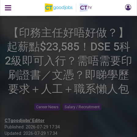
【印務主任好唔好做？】
起薪點$23,585！DSE 5科
2級即可入行？需唔需要印
刷證書／文憑？即睇學歷
要求＋人工＋職系懶人包
Career News
Salary / Recruitment
CTgoodjobs' Editor
Published:
2026-07-29 17:34
Updated:
2026-07-29 17:34