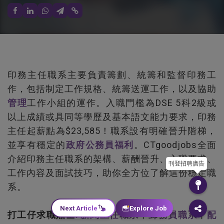
印務主任職系主要負責籌劃、統籌和監督印務工
作，包括制定工作規格、統籌送運工作，以及協助
管理
工作小組的運作。入職門檻為DSE 5科2級或
以上成績或具同等學歷及基本語文能力要求，印務
主任起薪點為$23,585！職系設有明確晉升階梯，
並享有穩定的
政府
公務員福利
。CTgoodjobs全面
介紹印務主任職系的架構、薪酬晉升、入職要求、
刊登招聘廣告
工作內容及面試技巧，助你全方位了解這份穩定職
系。
Next Article
Explore Job
打工仔求職貼士⁚
新聞主任職系
丨
郵務員職系
丨
配