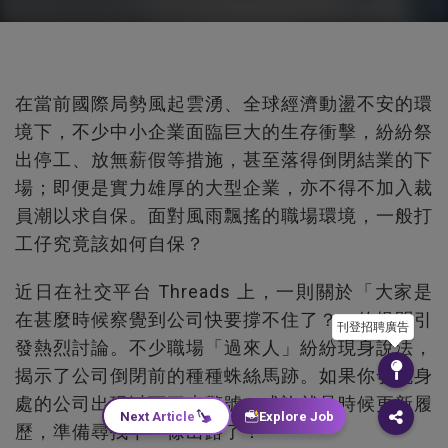
在當前國際局勢風起雲湧、全球經濟動盪不安的環
境下，不少中小企業面臨巨大的生存衝擊，紛紛祭
出停工、放無薪假等措施，甚至落得倒閉結業的下
場；即便是實力雄厚的大型企業，亦不得不加入裁
員潮以求自保。面對風雨飄搖的職場環境，一般打
工仔究竟該如何自保？
近日在社交平台 Threads 上，一則關於「大家是
在甚麼時候察覺到公司快要撐不住了？」的提問引
刊登招聘廣告
發熱烈討論。不少職場「過來人」紛紛現身說法，
揭示了公司倒閉前的種種蛛絲馬跡。如果你發現身
處的公司出現以下三大警號，或許就是時候更新履
Next Article
Explore Job
歷，準備尋找下一條出路了！