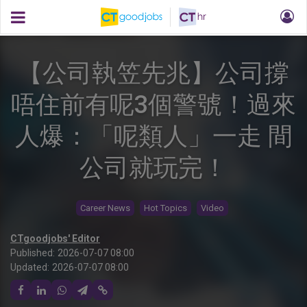
【公司執笠先兆】公司撐
唔住前有呢3個警號！過來
人爆：「呢類人」一走 間
公司就玩完！
Career News
Hot Topics
Video
CTgoodjobs' Editor
Published:
2026-07-07 08:00
Updated:
2026-07-07 08:00