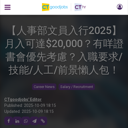
【人事部文員入行2025】
月入可達$20,000？有咩證
書會優先考慮？入職要求/
技能/人工/前景懶人包！
Career News
Salary / Recruitment
CTgoodjobs' Editor
Published:
2025-10-09 18:15
Updated:
2025-10-09 18:15