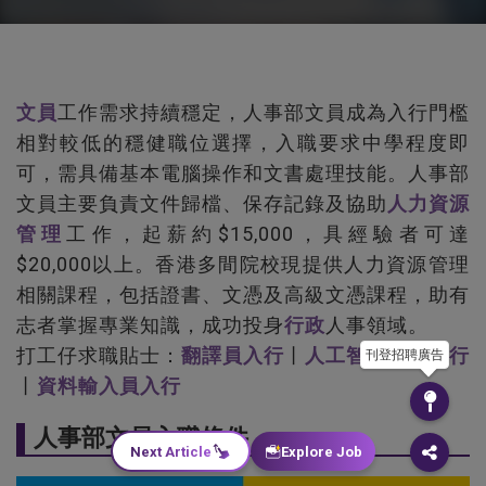
文員
工作需求持續穩定，人事部文員成為入行門檻
相對較低的穩健職位選擇，入職要求中學程度即
可，需具備基本電腦操作和文書處理技能。人事部
文員主要負責文件歸檔、保存記錄及協助
人力資源
管理
工作，起薪約$15,000，具經驗者可達
$20,000以上。香港多間院校現提供人力資源管理
相關課程，包括證書、文憑及高級文憑課程，助有
志者掌握專業知識，成功投身
行政
人事領域。
打工仔求職貼士：
翻譯員入行
丨
人工智能專家入行
刊登招聘廣告
丨
資料輸入員入行
人事部文員入職條件
Next Article
Explore Job