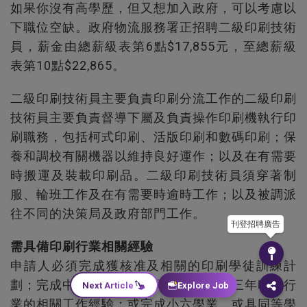
如果你沒有高學歷，但又想加入政府，可以考慮以
下職位空缺。政府物流服務署正招聘二級印刷技術
員，薪金由總薪級表第6點$17,855元，至總薪級
表第10點$22,865。
二級印刷技術員主要負責印刷分流工作的二級印刷
技術員主要負責督導下屬及負責操作印刷機執行印
刷職務，包括柯式印刷、活版印刷和數碼印刷；保
養和調校有關機器以維持良好運作；以及在有需要
時搬運及裝載印刷品。二級印刷技術員須穿著制
服、輪班工作及在有需要時逾時工作；以及被調派
往不同的決策局及政府部門工作。
刊登招聘廣告
需具備印刷行業相關經驗
申請人必須完成獲核准及相關的印刷學徒訓練計
劃；完成中三學業，或具同等學歷，及三年印刷行
Next Article
Explore Job
業的相關工作經驗；或完成小六學業，或具同等學