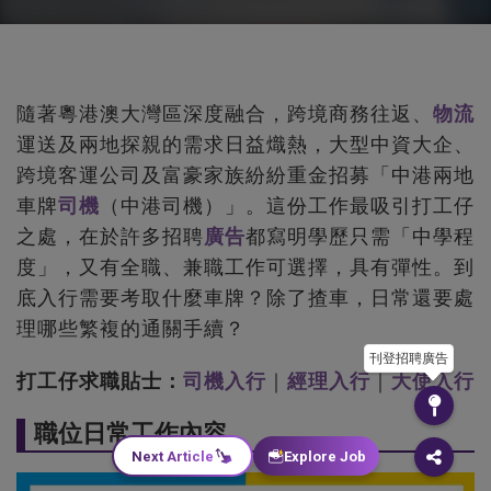
隨著粵港澳大灣區深度融合，跨境商務往返、
物流
運送及兩地探親的需求日益熾熱，大型中資大企、
跨境客運公司及富豪家族紛紛重金招募「中港兩地
車牌
司機
（中港司機）」。這份工作最吸引打工仔
之處，在於許多招聘
廣告
都寫明學歷只需「中學程
度」，又有全職、兼職工作可選擇，具有彈性。到
底入行需要考取什麼車牌？除了揸車，日常還要處
理哪些繁複的通關手續？
刊登招聘廣告
打工仔求職貼士：
司機入行
｜
經理入行
｜
大使入行
職位日常工作內容
Next Article
Explore Job