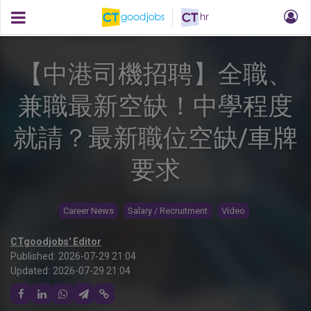
【中港司機招聘】全職、
兼職最新空缺！中學程度
就請？最新職位空缺/車牌
要求
Career News
Salary / Recruitment
Video
CTgoodjobs' Editor
Published:
2026-07-29 21:04
Updated:
2026-07-29 21:04