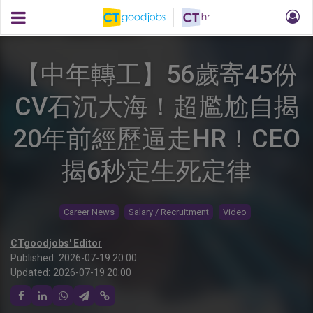
【中年轉工】56歲寄45份
CV石沉大海！超尷尬自揭
20年前經歷逼走HR！CEO
揭6秒定生死定律
Career News
Salary / Recruitment
Video
CTgoodjobs' Editor
Published:
2026-07-19 20:00
Updated:
2026-07-19 20:00