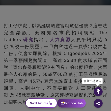
打工仔求職，以為經驗愈豐富就愈佔優勢？這想法
完全錯誤。美國知名求職招聘網站 The
Ladders
研究
指出，
人力資源
人員平均只花 6
秒 審視一份履歷，一旦內容超過一頁或出現古老
年份，便會立即刪除。根據 CTgoodjobs 2025年
第一季薪酬趨勢調查，高達 36.3% 的求職者正面
對「寄出多份履歷卻沒有回音」的殘酷現實。然而
最令人心寒的是，56歲至60歲 的打工仔處境最為
絕望，高達 45.7% 表示無論寄出多少履歷都無人
刊登招聘廣告
回覆。人到中年，不僅要面對 人工智能裁員
潮 及 45歲高薪地獄，原來連撰寫履歷也充滿「趕
走招聘人員」的地雷……
Next Article
Explore Job