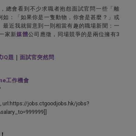
，總會看到不少求職者抱怨面試官問一些「離
例如：「如果你是一隻動物，你會是甚麼？」或
。最近我就留意到一則相當有趣的職場新聞：一
一家新
媒體
公司應徵，同場競爭的是兩位擁有3
IQ題
｜
面試官突然問
ime工作機會
？
:https://jobs.ctgoodjobs.hk/jobs?
salary_to=999999]]
生！