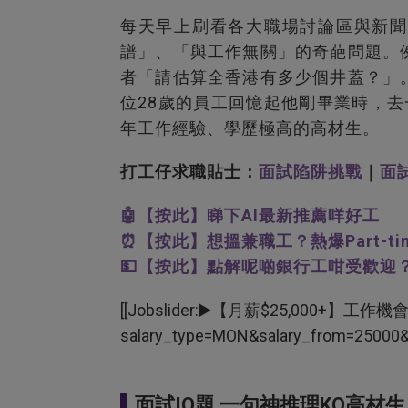
每天早上刷看各大職場討論區與新聞
譜」、「與工作無關」的奇葩問題。
者「請估算全香港有多少個井蓋？」
位28歲的員工回憶起他剛畢業時，去
年工作經驗、學歷極高的高材生。
打工仔求職貼士：
面試陷阱挑戰
｜
面試
🤖【按此】睇下AI最新推薦咩好工
⏰【按此】想搵兼職工？熱爆Part-t
💵【按此】點解呢啲銀行工咁受歡迎
[[Jobslider:▶️【月薪$25,000+】工作機會, url
salary_type=MON&salary_from=25000&
面試IQ題 一句神推理KO高材