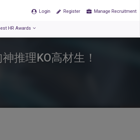
Login
Register
Manage Recruitment
est HR Awards
句神推理KO高材生！