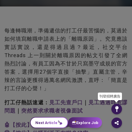
每逢轉職潮，準備遞信的打工仔最苦惱的，莫過於
如何填寫離職申請表上的「離職原因」。究竟應該
實話實說，還是得過且過？最近，社交平台
Threads 上一則關於離職原因的帖文引發了全網
熱烈討論，有員工因為不甘於只寫墨守成規的官方
答案，選擇用27個字直接「抽擊」直屬主管，辛
辣的言論更獲得過萬名網民激讚，直呼：「簡直是
打工仔的心聲！」
刊登招聘廣告
打工仔熱話速遞：
見工先查戶口
｜
見工遇過咩荒謬
問題
｜
突然要求求職者視像面試
Next Article
Explore Job
🤖【按此】睇下AI最新推薦咩好工