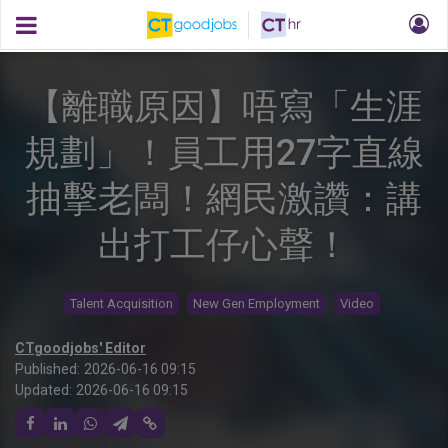
【離職原因】唔寫「生涯
規劃」！員工用27字直線
抽擊老闆！網民激讚：講
出打工仔心聲！
Talent Acquisition
New Gen Employment
Video
CTgoodjobs' Editor
Published:
2026-06-16 09:15
Updated:
2026-06-16 09:15