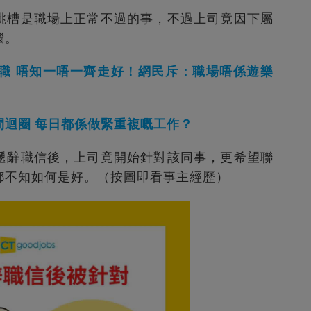
跳槽是職場上正常不過的事，不過上司竟因下屬
腦。
職 唔知一唔一齊走好！網民斥：職場唔係遊樂
迴圈 每日都係做緊重複嘅工作？
遞辭職信後，上司竟開始針對該同事，更希望聯
都不知如何是好。（按圖即看事主經歷）