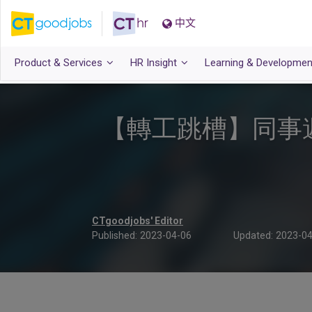
中文
Product & Services
HR Insight
Learning & Developmen
【轉工跳槽】同事
CTgoodjobs' Editor
Published:
2023-04-06
Updated:
2023-04