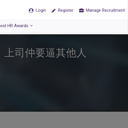
Login
Register
Manage Recruitment
est HR Awards
︰上司仲要逼其他人