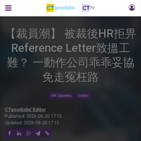
【裁員潮】 被裁後HR拒畀
Reference Letter致搵工
難？ 一動作公司乖乖妥協
免走冤枉路
HR Secrets
Video
CTgoodjobs' Editor
Published:
2026-06-20 17:15
Updated:
2026-06-20 17:15