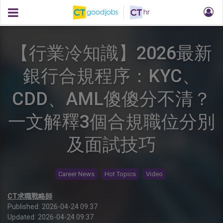
【行業冷知識】2026最新
銀行合規程序：KYC、
CDD、AML傻傻分不清？
一文解釋3個合規職位分別
及面試技巧
Career News
Hot Topics
Video
CT求職戰略師
Published:
2026-04-24 09:37
Updated:
2026-04-24 09:37