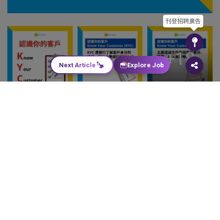
刊登招聘廣告
+18
Next Article
Explore Job
Job Seekers
[[Jobslider:▶️【銀行/金融】職位空缺,
Employers
url:https://jobs.ctgoodjobs.hk/jobs/jobs-in-banking-
finance]
Product & Services
HR Insight
KYC、CDD及AML為銀行合規部門必須履行的職
Learning & Development
責，缺一不可。KYC、CDD及AML的全寫分別為
Know Your Customer（認識你的客戶）、
HR Tools & Resources
Customer Due Diligence（客戶盡職審查）及