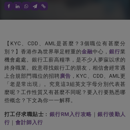
【KYC、CDD、AML是甚麼？3個職位有甚麼分
別？】香港作為世界舉足輕重的
金融
中心，
銀行
業
機會處處。銀行工薪高糧準，是不少人夢寐以求的
終身職業。銳意尋找銀行工的朋友，相信會經常遇
上合規部門職位的招聘
廣告
，KYC、CDD、AML更
「老是常出現」。究竟這3組英文字母分別代表甚
麼呢？工作性質又有甚麼不同呢？要入行要熟悉哪
些概念？下文為你一一解釋。
打工仔求職貼士
︰
銀行RM入行攻略
｜
銀行後勤人
行
｜
會計師入行