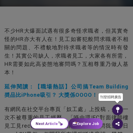
不少HR大爆面試遇有很多奇怪求職者，但其實奇
怪的HR亦大有人在！見工如審犯般問求職者不相
關的問題、不禮貌地對待求職者等的情況時有發
生！其實公司缺人，求職者見工，大家各有所需，
HR需要如此高姿態地審問嗎？互相尊重乃做人基
本！
延伸閱讀：【職場熱話】公司搞Team Building
奬品比iPhone吸引？ 大獎係OOOO！
刊登招聘廣告
有網民在社交平台專頁「奴工處」上投稿，分享一
次不被尊重的見工經歷，「喺中環IFC對面律師樓
Next Article
Explore Job
見工見reception，一開始佢好燥底，問我邊一日