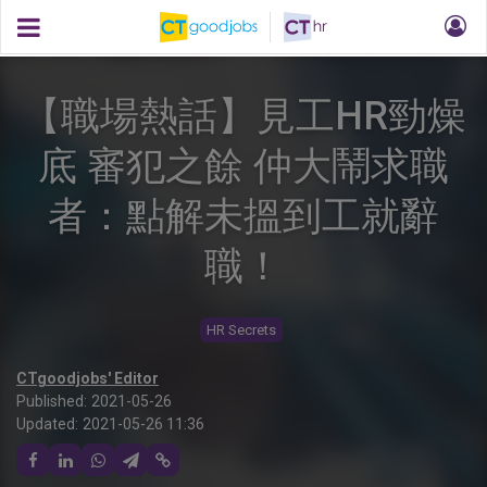
【職場熱話】見工HR勁燥
底 審犯之餘 仲大鬧求職
者：點解未搵到工就辭
職！
HR Secrets
CTgoodjobs' Editor
Published:
2021-05-26
Updated:
2021-05-26 11:36