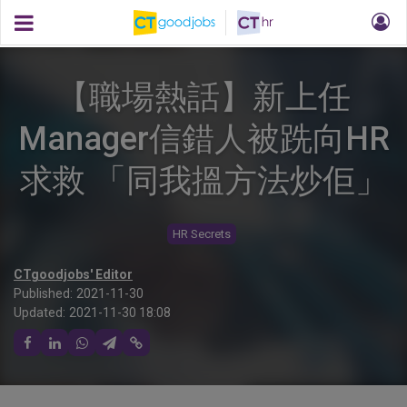
【職場熱話】新上任
Manager信錯人被跣向HR
求救 「同我搵方法炒佢」
HR Secrets
CTgoodjobs' Editor
Published:
2021-11-30
Updated:
2021-11-30 18:08