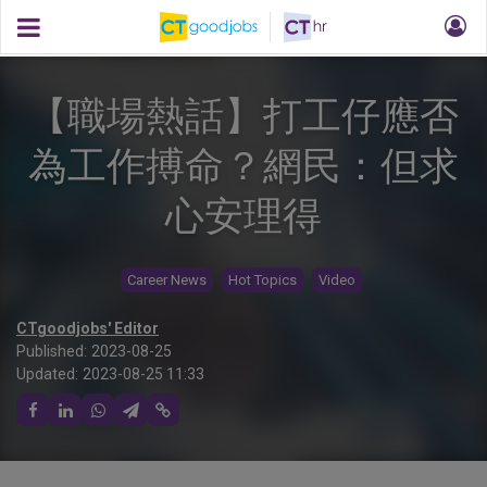
【職場熱話】打工仔應否
為工作搏命？網民：但求
心安理得
Career News
Hot Topics
Video
CTgoodjobs' Editor
Published:
2023-08-25
Updated:
2023-08-25 11:33