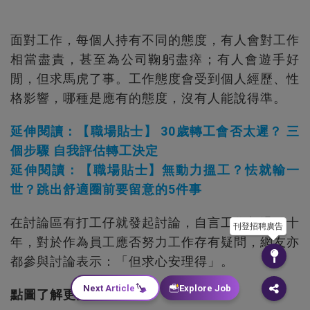
面對工作，每個人持有不同的態度，有人會對工作
相當盡責，甚至為公司鞠躬盡瘁；有人會遊手好
閒，但求馬虎了事。工作態度會受到個人經歷、性
格影響，哪種是應有的態度，沒有人能說得準。
延伸閱讀：【職場貼士】 30歲轉工會否太遲？ 三
個步驟 自我評估轉工決定
延伸閱讀：【職場貼士】無動力搵工？怯就輸一
世？跳出舒適圈前要留意的5件事
在討論區有打工仔就發起討論，自言工作超過二十
刊登招聘廣告
年，對於作為員工應否努力工作存有疑問，網友亦
都參與討論表示：「但求心安理得」。
Next Article
Explore Job
點圖了解更多事主經歷：