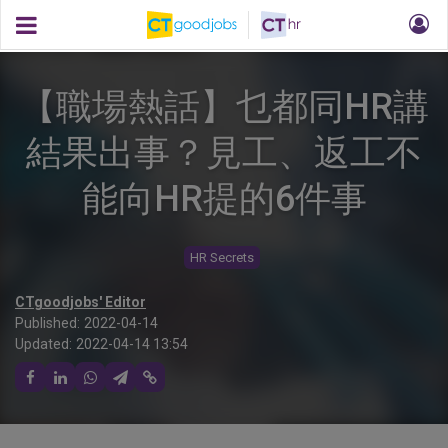
【職場熱話】乜都同HR講
結果出事？見工、返工不
能向HR提的6件事
HR Secrets
CTgoodjobs' Editor
Published:
2022-04-14
Updated:
2022-04-14 13:54