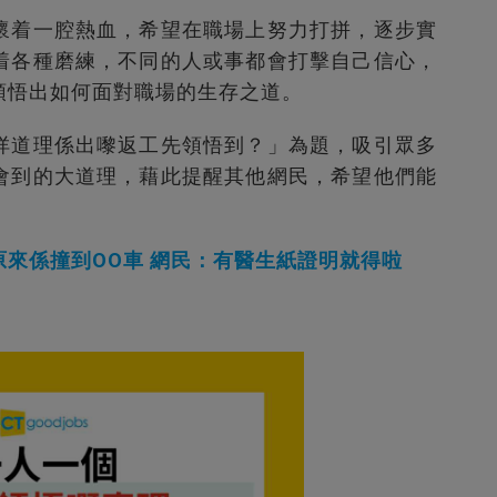
懷着一腔熱血，希望在職場上努力打拼，逐步實
着各種磨練，不同的人或事都會打擊自己信心，
領悟出如何面對職場的生存之道。
咩道理係出嚟返工先領悟到？」為題，吸引眾多
會到的大道理，藉此提醒其他網民，希望他們能
來係撞到OO車 網民：有醫生紙證明就得啦