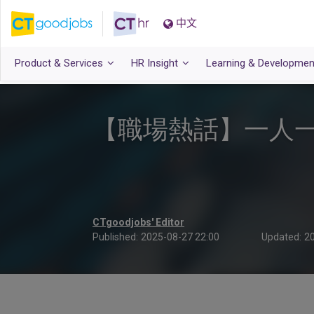
中文
Product & Services
HR Insight
Learning & Developmen
【職場熱話】一人
CTgoodjobs' Editor
Published:
2025-08-27 22:00
Updated:
20