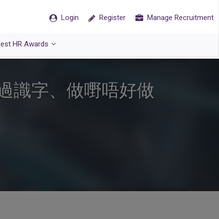
Login
Register
Manage Recruitment
est HR Awards
過識字、做嘢唔好做