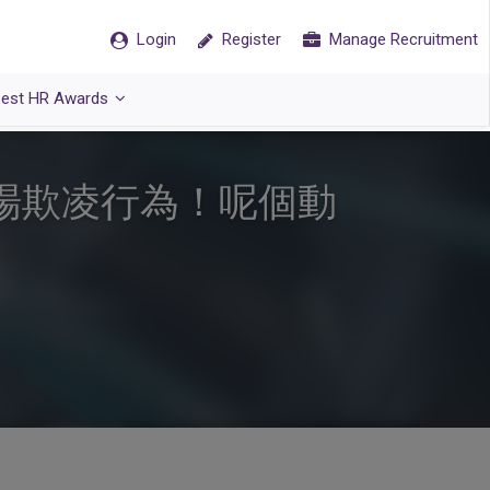
Login
Register
Manage Recruitment
est HR Awards
場欺凌行為！呢個動