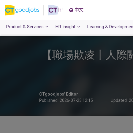
中文
Product & Services
HR Insight
Learning & Developmen
【職場欺凌丨人際
CTgoodjobs' Editor
Published:
2026-07-23 12:15
Updated:
20