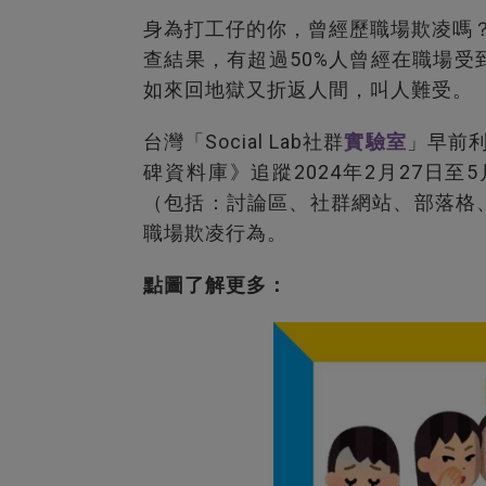
身為打工仔的你，曾經歷職場欺凌嗎？
查結果，有超過50%人曾經在職場
如來回地獄又折返人間，叫人難受。
台灣「Social Lab社群
實驗室
」早前利
碑資料庫》追蹤2024年2月27日
（包括：討論區、社群網站、部落格
職場欺凌行為。
點圖了解更多：