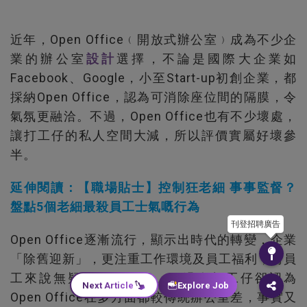
近年，Open Office﹙開放式辦公室﹚成為不少企
業的辦公室
設計
選擇，不論是國際大企業如
Facebook、Google，小至Start-up初創企業，都
採納Open Office，認為可消除座位間的隔膜，令
氣氛更融洽。不過，Open Office也有不少壞處，
讓打工仔的私人空間大減，所以評價實屬好壞參
半。
延伸閱讀：【職場貼士】控制狂老細 事事監督？
盤點5個老細最殺員工士氣嘅行為
刊登招聘廣告
Open Office逐漸流行，顯示出時代的轉變，企業
「除舊迎新」，更注重工作環境及員工福利，對員
工來說無疑是一大樂事。不過有打工仔卻認為
Next Article
Explore Job
Open Office在多方面都較傳統辦公室差，事實又