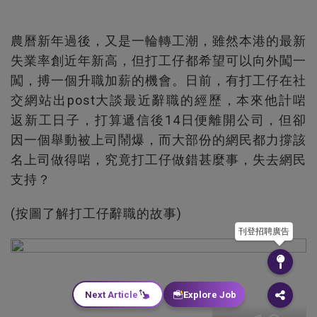
農曆新年過後，又是一輪轉工潮，雖然本港的最新
失業率創近年新高，但打工仔都希望可以向外闖一
闖，搏一個升職加薪的機會。日前，有打工仔在社
交網站出post大談最近辭職的經歷，本來他計啱
返新工日子，打算遞信後14日便離開公司，但卻
因一個舉動被上司鬧爆，而大部份的網民都力撐該
名上司做得啱，究竟打工仔做錯甚麼事，失去網民
支持？
(按圖了解打工仔辭職的故事)
刊登招聘廣告
Next Article
Explore Job