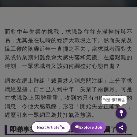
面對中年失業的挑戰，求職路往往充滿挫折與不
易，尤其是在現時的經濟大環境之下。然而失業及
搵工難的陰霾近年一直揮之不去，當求職者面對失
業或待業期間難免會大感失落和氣餒。在這艱難的
時刻，一眾求職者又該如何調整好心態自處？
網友在網上群組「裁員炒人消息關注組」上分享求
職經歷指，自己已人到中年，失業了兩個月。可是
在求職路上困難重重，收到的只有HR拒絕聘請的
刊登招聘廣告
消息，令他大感氣餒，形容「開始失去正能量」，
經歷引來一眾網民為其打氣及熱議。
Next Article
Explore Job
即睇事主分享及網民回應：（按圖了解）