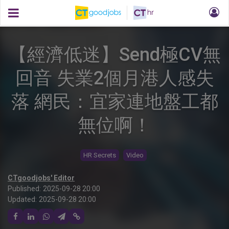
【經濟低迷】Send極CV無
回音 失業2個月港人感失
落 網民：宜家連地盤工都
無位啊！
HR Secrets
Video
CTgoodjobs' Editor
Published:
2025-09-28 20:00
Updated:
2025-09-28 20:00