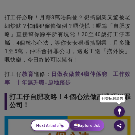
打工仔必睇！月薪3萬唔夠使？想搞副業又驚被老
細炒魷？怕觸犯僱傭條例？唔使慌！呢篇「自肥攻
略」直接幫你踩平所有坑🚀！20至40歲打工仔專
屬，4個核心心法，等你安安穩穩搞副業，月多賺
1至5萬，仲唔會得罪公司，邊返工邊「撈外快」
嘅快樂，今日終於可以擁有！
打工仔
教育
進修：
日做夜做兼4職仲係窮
｜
工作效
率
｜
十年無升職=原地踏步
打工仔自肥攻略！4 個心法做副業唔得罪
刊登招聘廣告
公司！
Next Article
Explore Job