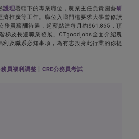
然
護理
署轄下的專業職位，農業主任負責園藝
研
經濟推廣等工作。職位入職門檻要求大學曾修讀
公務員薪酬待遇，起薪點達每月約$61,865，頂
階梯及長遠職業發展。CTgoodjobs全面介紹農
福利及職系必知事項，為有志投身此行業的你提
公務員福利調整
丨
CRE公務員考試