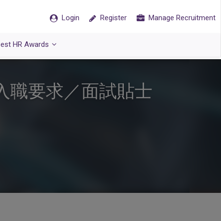
Login
Register
Manage Recruitment
est HR Awards
？入職要求／面試貼士