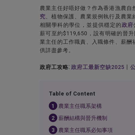
農業主任好唔好做？作為香港漁農自
究
、植物保護、農業規例執行及農業
相關學科的學位，並提供穩定的
政府
薪可至約$119,650，設有明確的晉升
業主任的工作職責、入職條件、薪酬
供詳盡參考。
政府工攻略⁚
政府工最新空缺2025
丨
Table of Content
1
農業主任職系架構
2
薪酬結構與晉升機制
3
農業主任職系必知事項