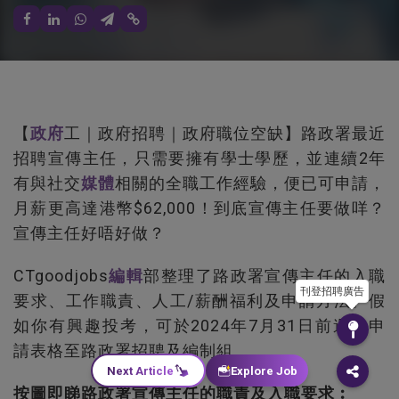
【
政府
工｜政府招聘｜政府職位空缺】路政署最近
招聘宣傳主任，只需要擁有學士學歷，並連續2年
有與社交
媒體
相關的全職工作經驗，便已可申請，
月薪更高達港幣$62,000！到底宣傳主任要做咩？
宣傳主任好唔好做？
CTgoodjobs
編輯
部整理了路政署宣傳主任的入職
刊登招聘廣告
要求、工作職責、人工/薪酬福利及申請方法。假
如你有興趣投考，可於2024年7月31日前遞交申
請表格至路政署招聘及編制組。
Next Article
Explore Job
按圖即睇路政署宣傳主任的職責及入職要求︰