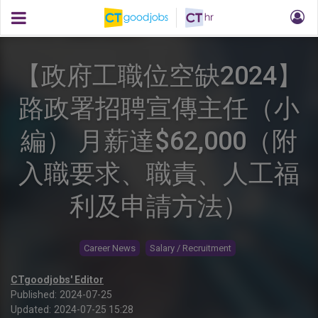
【政府工職位空缺2024】
路政署招聘宣傳主任（小
編） 月薪達$62,000（附
入職要求、職責、人工福
利及申請方法）
Career News
Salary / Recruitment
CTgoodjobs' Editor
Published:
2024-07-25
Updated:
2024-07-25 15:28