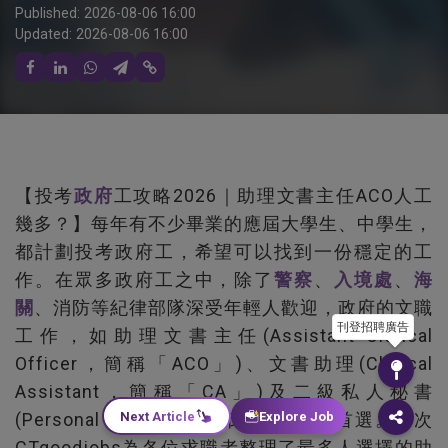
Published:
2026-08-06 16:00
Updated:
2026-08-06 16:00
【投考
政府
工攻略2026｜助理文書主任ACO人工
幾多？】每年有不少畢業的應屆大學生、中學生，
都計劃投考政府工，希望可以找到一份穩定的工
作。在眾多政府工之中，除了
警察
、
入境處
、
海
關
、消防等紀律部隊深受年輕人歡迎，政府的文職
刊登招聘廣告
工作，如助理文書主任(Assistant Clerical
Officer，簡稱「ACO」)、文書助理(Clerical
Assistant，簡稱「CA」)及二級私人秘書
Next Article
Explore Job
(Personal Secretary II)都是畢業生的首選。今次
CTgoodjobs為各位求職者整理了最多人選擇的助