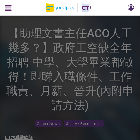
【助理文書主任ACO人工
幾多？】政府工空缺全年
招聘 中學、大學畢業都做
得！即睇入職條件、工作
職責、月薪、晉升(內附申
請方法)
Career News
Salary / Recruitment
CT求職戰略師