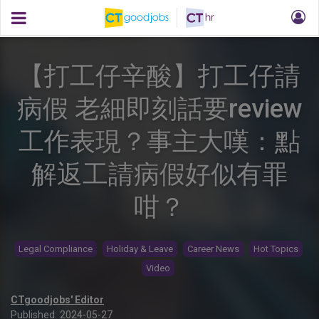
【打工仔辛酸】打工仔請
病假 老細即刻話要review
工作表現？事主大嘆：點
解返工請病假好似有罪
咁？
Legal Compliance
Holiday & Leave
Career News
Hot Topics
Video
CTgoodjobs' Editor
Published:
2024-05-27