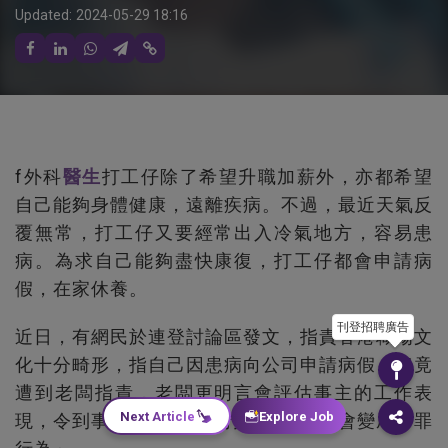
Updated:
2024-05-29 18:16
f外科
醫生
打工仔除了希望升職加薪外，亦都希望
自己能夠身體健康，遠離疾病。不過，最近天氣反
覆無常，打工仔又要經常出入冷氣地方，容易患
病。為求自己能夠盡快康復，打工仔都會申請病
假，在家休養。
刊登招聘廣告
近日，有網民於連登討論區發文，指責香港職場文
化十分畸形，指自己因患病向公司申請病假，但竟
遭到老闆指責，老闆更明言會評估事主的工作表
Next Article
Explore Job
現，令到事主大呻「為何打工仔請病假會變成有罪