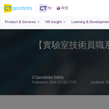
中文
Product & Services
HR Insight
Learning & Developmen
【實驗室技術員職系
CTgoodjobs' Editor
Published:
2026-07-26 17:33
Updated:
20