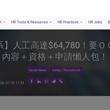
t
HR Tools & Resources
HR Practices
HR Jobs
B
】人工高達$64,780！要
內容＋資格＋申請懶人包！
Career News
Salary / Recruitment
26-07-26 17:33