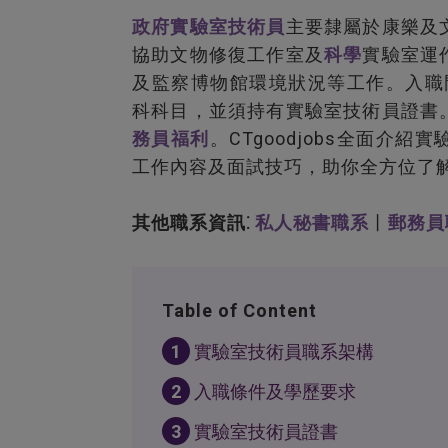
政府
實驗室
技術員
主要隸屬於康樂及
協助文物修復工作室及
科學
實驗室運
及監察博物館環境狀況等工作。入職門
科科目，並須持有實驗室技術員證書
務員福利
。CTgoodjobs全面
工作內容及面試技巧，助你全方位了
其他職系資訊⁚
私人秘書職系
丨
郵務員
Table of Content
1
實驗室技術員職系架構
2
入職條件及學歷要求
3
實驗室技術員證書