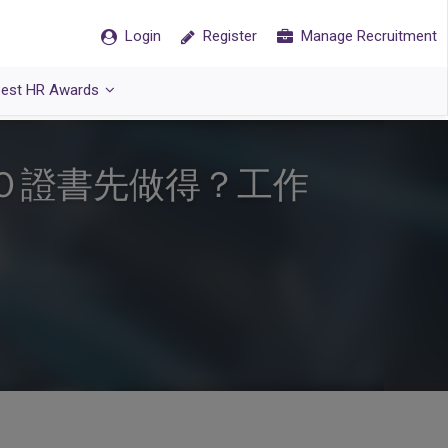
Login
Register
Manage Recruitment
est HR Awards
ＯＯ證書先做得？工作