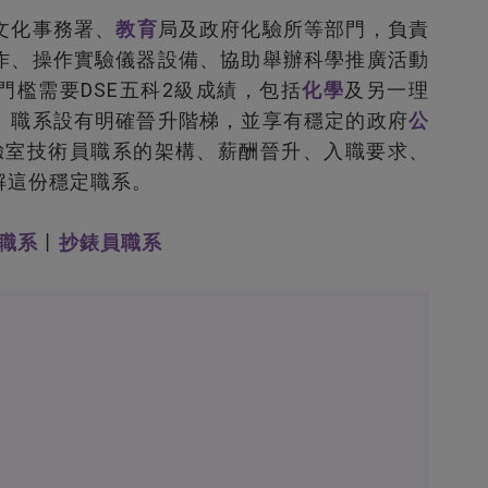
文化事務署、
教育
局及政府化驗所等部門，負責
作、操作實驗儀器設備、協助舉辦科學推廣活動
檻需要DSE五科2級成績，包括
化學
及另一理
。職系設有明確晉升階梯，並享有穩定的政府
公
介紹實驗室技術員職系的架構、薪酬晉升、入職要求、
解這份穩定職系。
職系
丨
抄錶員職系