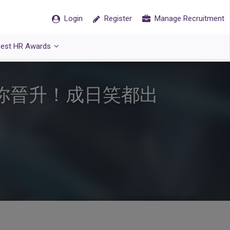
Login
Register
Manage Recruitment
est HR Awards
你晉升！成日笑都出