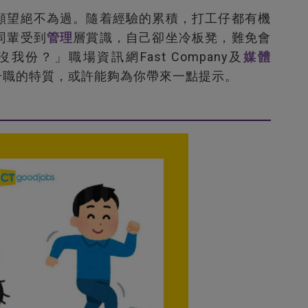
願望絕不為過。隨着經驗的累積，打工仔都有機
同輩受到
管理
層賞識，自己卻坐冷板凳，難免會
份？」職場資訊網Fast Company及
媒體
阻礙升職的特質，或許能夠為你帶來一點提示。