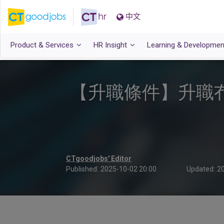
中文
Product & Services
HR Insight
Learning & Developmen
【升職條件】升職
CTgoodjobs' Editor
Published:
2025-10-02 20:00
Updated:
20