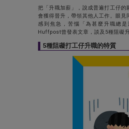
把「升職加薪」，說成普遍打工仔的
會獲得晉升，帶領其他人工作。眼見
感到焦急，苦惱「為甚麼升職總是沒我
Huffpost曾發表文章，談及5種
5種阻礙打工仔升職的特質