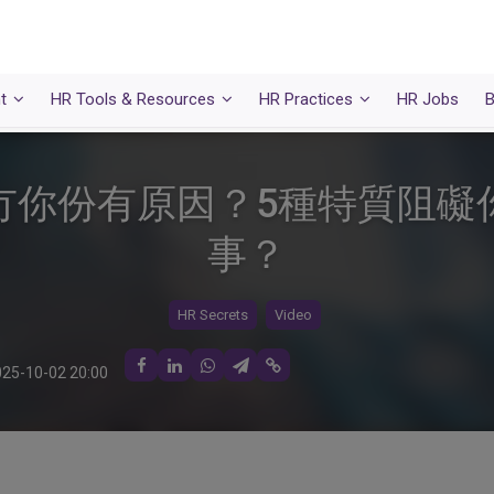
t
HR Tools & Resources
HR Practices
HR Jobs
B
冇你份有原因？5種特質阻礙
事？
HR Secrets
Video
25-10-02 20:00