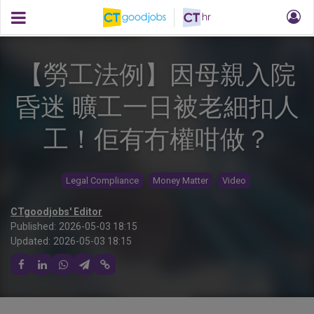
【勞工法例】因母親入院
昏迷 曠工一日被老細扣人
工！佢有冇權咁做？
Legal Compliance
Money Matter
Video
CTgoodjobs' Editor
Published:
2026-05-03 18:15
Updated:
2026-05-03 18:15