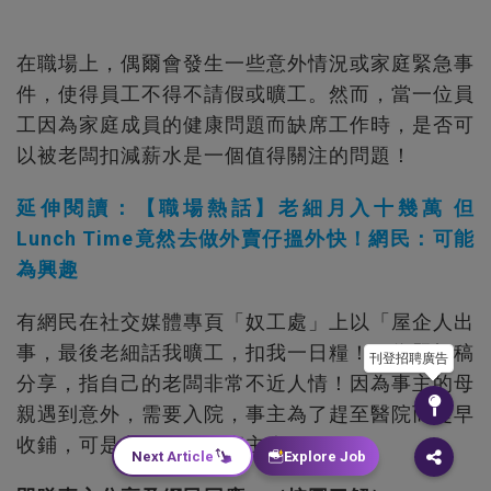
在職場上，偶爾會發生一些意外情況或家庭緊急事
件，使得員工不得不請假或曠工。然而，當一位員
工因為家庭成員的健康問題而缺席工作時，是否可
以被老闆扣減薪水是一個值得關注的問題！
延伸閱讀：【職場熱話】老細月入十幾萬 但
Lunch Time竟然去做外賣仔搵外快！網民：可能
為興趣
有網民在社交媒體專頁「奴工處」上以「屋企人出
事，最後老細話我曠工，扣我一日糧！」為題投稿
刊登招聘廣告
分享，指自己的老闆非常不近人情！因為事主的母
親遇到意外，需要入院，事主為了趕至醫院而提早
收鋪，可是老闆卻要扣事主人工……
Next Article
Explore Job