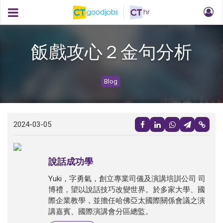
飯戲攻心２金句分析
Blog
2024-03-05
說話成功學
Yuki，字勇氣，創立專業司儀及演講培訓公司 司
博禮，望以說話技巧改變世界。於多家大學、國
際企業教學，並擔任哈佛亞太國際關係會議之演
講嘉賓、國際演講會分區總監。