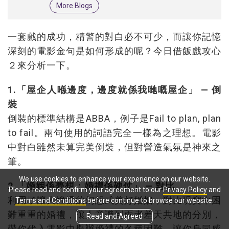
More Blogs
一套戲的成功，精警的對白必不可少，而讓你記憶
深刻的電影金句是如何形成的呢？今日借飯戲攻心
２來分析一下。
1.
「屋企人喺邊度，邊度就係我哋嘅屋企」
—
倒
裝
倒裝的標準結構是ABBA，例子是Fail to plan, plan
to fail。兩句使用的詞語完全一樣為之理想。電影
中對白雖然未算完美倒裝，但對營造氣氛是神來之
筆。
We use cookies to enhance your experience on our website.
2.
「婚姻係夢想；婚禮係硬仗」
—
對比
Please read and confirm your agreement to our
Privacy Policy
and
利用了讓人憧憬的幻想式美好婚姻，對比現實中困
Terms and Conditions
before continue to browse our website.
難重重的婚禮，讓人意識到兩者差天共地的分別，
Read and Agreed
帶你代入電影中舉辦婚禮的各種困難，讓你身同感