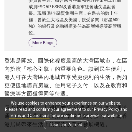
委員會主席、聯合國可持續和包容性金融工作組
成員ESCAP ESBN及香港童軍總會油尖區副會
長。現職 聯企融資集團主席，在過去的數十年
裡，曾於亞太地區及美國，接受多間《財星500
強》的銀行及金融機構委任為高層領導等高管職
位。
More Blogs
香港是開放、國際化程度最高的大灣區城市，在區
內扮演「核心引擎」的重要角色。談到民生便利，
港人可在大灣區內地城市享受更便利的生活，例如
更便捷地購買房屋、使用電子支付，以及在教育和
醫療等方面獲得同等待遇。
We use cookies to enhance your experience on our website.
還有重要的 ，大灣區數字經濟透過促進資源流
Please read and confirm your agreement to our
Privacy Policy
and
通、深化產業協作和拓展市場空間等多方面，為香
Terms and Conditions
before continue to browse our website.
港居民帶來生活上的實質改善和發展機遇。
Read and Agreed