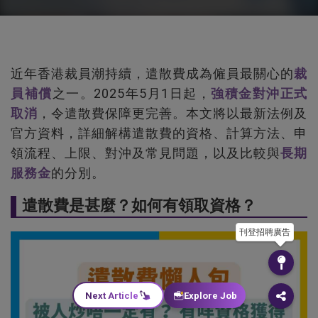
近年香港裁員潮持續，遣散費成為僱員最關心的
裁
員補償
之一。2025年5月1日起，
強積金對沖正式
取消
，令遣散費保障更完善。本文將以最新法例及
官方資料，詳細解構遣散費的資格、計算方法、申
領流程、上限、對沖及常見問題，以及比較與
長期
服務金
的分別。
遣散費是甚麼？如何有領取資格？
刊登招聘廣告
Next Article
Explore Job