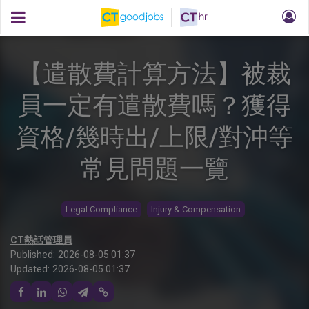
【遣散費計算方法】被裁
員一定有遣散費嗎？獲得
資格/幾時出/上限/對沖等
常見問題一覽
Legal Compliance
Injury & Compensation
CT熱話管理員
Published:
2026-08-05 01:37
Updated:
2026-08-05 01:37