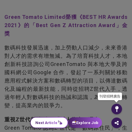
Green Tomato Limited榮獲《BEST HR Awards
2021》的「Best Gen Z Attraction Award」金
獎
數碼科技發展迅速，加上勞動人口減少，未來香港
對人才的需求有增無減。為了培育科技人才，本地
創新科技諮詢公司GreenTomato 與本地大學及跨
國科網公司Google 合作，發起了一系列關於移動
應用程式解決方案和數碼轉型的項目，以傳達數碼
化及編程的最新技能，同時從招聘Z世代入手，透
過年輕人對數碼科技的熱誠和認識，為企業帶來轉
刊登招聘廣告
變，提高業內的競爭力。
重視Z世代想法 達至「以人為本」理念
Next Article
Explore Job
Green Tomato 認為Z 世代是「數碼原住民」，生