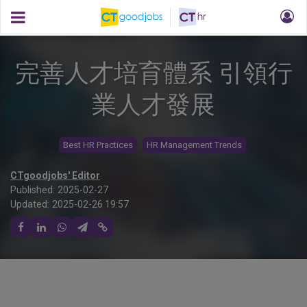
完善人才培育體系 引領行
業人才發展
Best HR Practices
HR Management Trends
CTgoodjobs' Editor
Published:
2025-02-27
Updated:
2025-02-26 19:57