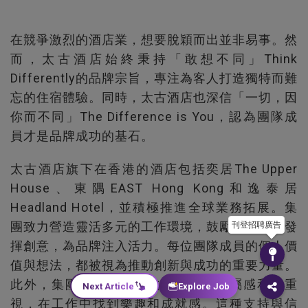
在競爭激烈的酒店業，想要脫穎而出並非易事。然
而，太古酒店始終秉持「敢想不同」Think
Differently的品牌宗旨，專注為客人打造獨特而難
忘的住宿體驗。同時，太古酒店也深信「一切，因
你而不同」The Difference is You，認為團隊成
員才是品牌成功的基石。
太古酒店旗下在香港的酒店包括奕居The Upper
House、東隅EAST Hong Kong和逸泰居
Headland Hotel，並積極推進全球業務拓展。集
團致力營造靈活多元的工作環境，鼓勵團隊成員發
刊登招聘廣告
揮創意，為品牌注入活力。每位團隊成員的個人價
值與想法，都被視為推動創新與成功的重要力量。
此外，集團希望讓團隊成員感受到歸屬感和被重
Next Article
Explore Job
視，在工作中找到樂趣和成就感。這種支持與信