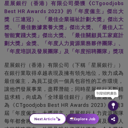
星展銀行（香港）有限公司榮獲《CTgoodjobs
Best HR Awards 2023》的「年度僱主」傑出大
獎（三連冠）、「最佳企業福祉計劃大獎」傑出大
獎、「最佳數據素養大獎」傑出大獎、「最佳人工
智能實踐大獎」傑出大獎、「最佳關顧員工家庭計
劃大獎」金獎、「年度人力資源業務夥伴團隊」、
「年度培訓及發展團隊」及「年度招聘團隊」獎項
星展銀行（香港）有限公司（下稱「星展銀行」）
在銀行業取得卓越表現及擁有領先地位，致力成為
最佳僱主，為員工提供一個具包容性的工作環境，
讓他們發展事業，盡釋潛能；同時星展銀行不斷精
刊登招聘廣告
益求精，向成為「全球最佳銀行」的願景邁進。作
為《CTgoodjobs Best HR Awards 2023》連續3
屆「年度僱主」大獎得主，星展銀行人力資源團隊
Next Article
Explore Job
每年都會將數碼化及創新融入吸引、發展及聘用人