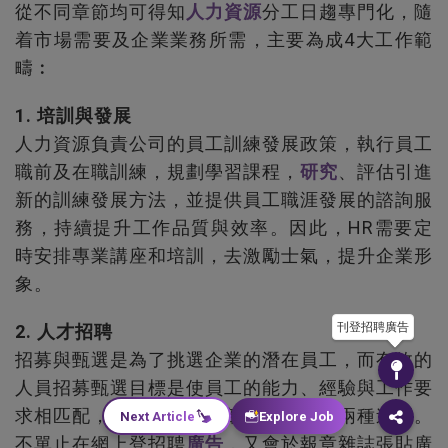
從不同章節均可得知
人力資源
分工日趨專門化，隨
着市場需要及企業業務所需，主要為成
4
大工作範
疇︰
1.
培訓與發展
人力資源負責公司的員工訓練發展政策，執行員工
職前及在職訓練，規劃學習課程，
研究
、評估引進
新的訓練發展方法，並提供員工職涯發展的諮詢服
務，持續提升工作品質與效率。因此，
HR
需要定
時安排專業講座和培訓，去激勵士氣，提升企業形
象。
刊登招聘廣告
2.
人才招聘
招募與甄選是為了挑選企業的潛在員工，而有效的
人員招募甄選目標是使員工的能力、經驗與工作要
求相匹配，主要可分為內部和外部招募兩種途徑。
Next Article
Explore Job
不單止在網上登招聘
廣告
，又會於報章雜誌張貼廣