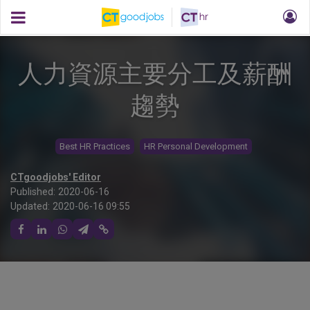
人力資源主要分工及薪酬
趨勢
Best HR Practices
HR Personal Development
CTgoodjobs' Editor
Published:
2020-06-16
Updated:
2020-06-16 09:55